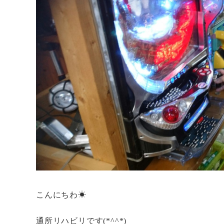
こんにちわ☀
通所リハビリです(*^^*)