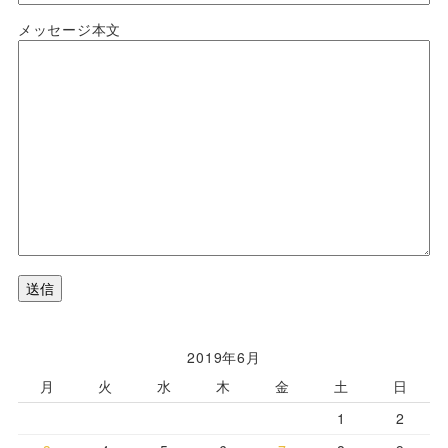
メッセージ本文
2019年6月
月
火
水
木
金
土
日
1
2