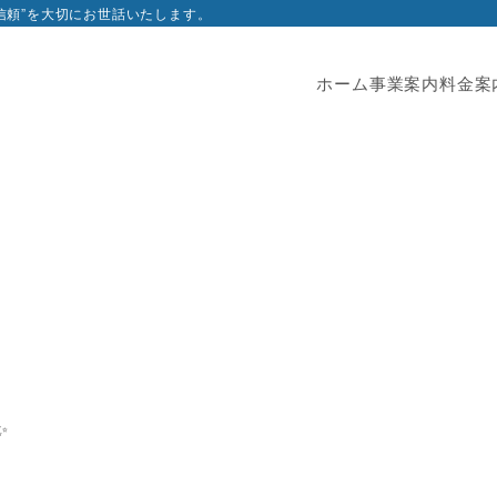
”信頼”を大切にお世話いたします。
ホーム
事業案内
料金案
✨